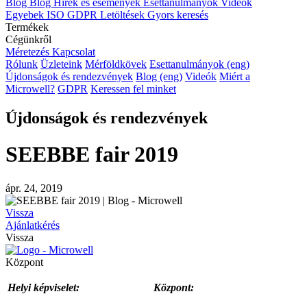
Blog
Blog
Hírek és események
Esettanulmányok
Videók
Egyebek
ISO
GDPR
Letöltések
Gyors keresés
Termékek
Cégünkről
Méretezés
Kapcsolat
Rólunk
Üzleteink
Mérföldkövek
Esettanulmányok (eng)
Újdonságok és rendezvények
Blog (eng)
Videók
Miért a
Microwell?
GDPR
Keressen fel minket
Újdonságok és rendezvények
SEEBBE fair 2019
ápr. 24, 2019
Vissza
Ajánlatkérés
Vissza
Központ
Helyi képviselet:
Központ: