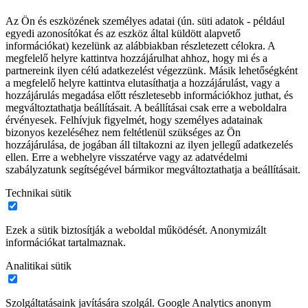
Az Ön és eszközének személyes adatai (ún. süti adatok - például
egyedi azonosítókat és az eszköz által küldött alapvető
információkat) kezelünk az alábbiakban részletezett célokra. A
megfelelő helyre kattintva hozzájárulhat ahhoz, hogy mi és a
partnereink ilyen célú adatkezelést végezzünk. Másik lehetőségként
a megfelelő helyre kattintva elutasíthatja a hozzájárulást, vagy a
hozzájárulás megadása előtt részletesebb információkhoz juthat, és
megváltoztathatja beállításait. A beállításai csak erre a weboldalra
érvényesek. Felhívjuk figyelmét, hogy személyes adatainak
bizonyos kezeléséhez nem feltétlenül szükséges az Ön
hozzájárulása, de jogában áll tiltakozni az ilyen jellegű adatkezelés
ellen. Erre a webhelyre visszatérve vagy az adatvédelmi
szabályzatunk segítségével bármikor megváltoztathatja a beállításait.
Technikai sütik
Ezek a sütik biztosítják a weboldal működését. Anonymizált
információkat tartalmaznak.
Analitikai sütik
Szolgáltatásaink javítására szolgál. Google Analytics anonym