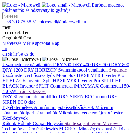
Európai medence
párátlanítók és hőszivattyúk gyártója
+ 36 30 875 58 51
microwell@microwell.hu
menu
Termékek
Ter
Cégünkről
Cég
Méretezés
Mér
Kapcsolat
Kap
hu
en
sk
hr
bg
cz
de
Úszómedence párátlanítók
DRY 300
DRY 400
DRY 500
DRY 800
DRY 1200
DRY HORIZON
Swimmingpool ventilation
Synairgic
Úszómedencei hőszivattyúk
Monoblok
HP SILVER Inverter Pro
HP BLACK Inverter
Split
HP SILVER Inverter Pro SPLIT
HP
BLACK Inverter SPLIT
Commercial
iMAX/MAX Commercial 50-
450kW
Trópusi készlet
DRY Siren pool dehumidifier
DRY SIREN ECO mono
DRY
SIREN ECO due
Egyéb termékek
Alumínium padlószellőzőrácsok
Múzeumi
párátlanítók
Ipari párátlanítók
Mikroklíma védelem
Qmax Tester
Kézikönyvek
Rólunk
Rólunk
Csapat
Helyszín
Staňte sa partnerom Microwell
Technológia
Termékfejlesztés
MICRO+
Minőség és tanúsítás
Díjak