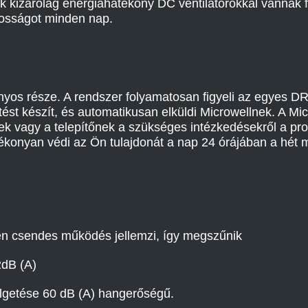
k kizárólag energiahatékony DC ventilátorokkal vannak f
kosságot minden nap.
os része. A rendszer folyamatosan figyeli az egyes D
tést készít, és automatikusan elküldi Microwellnek. A Mi
ek vagy a telepítőnek a szükséges intézkedésekről a pr
nyan védi az Ön tulajdonát a nap 24 órájában a hét mi
esen csendes működés jellemzi, így megszűnik
2dB (A)
élgetése 60 dB (A) hangerőségű.