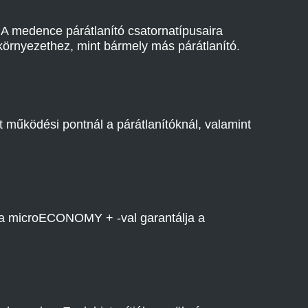
A medence párátlanító csatornatípusaira
örnyezethez, mint bármely más párátlanító.
űködési pontnál a párátlanítóknál, valamint
a microECONOMY + -val garantálja a