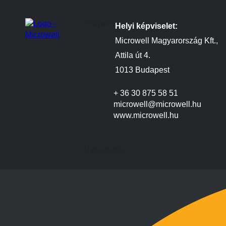
Központ
Helyi képviselet:
Microwell Magyarország Kft.,
Attila út 4.
1013 Budapest
+ 36 30 875 58 51
microwell@microwell.hu
www.microwell.hu
Nyitvatartás