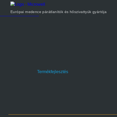
Termékek
Cégünkről
Európai medence párátlanítók és hőszivattyúk gyártója
Méretezés
Kapcsolat
Termékfejlesztés