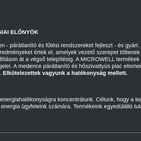
IAI ELŐNYÖK
 párátlanító és fűtési rendszereket fejleszt - és gyárt. 
redményeket értek el, amelyek vezető szerepet töltenek b
llításon át a végső telepítésig. A MICROWELL termékek a
s jelei. A medence párátlanító és hőszivattyús piac el
k.
Elkötelezettek vagyunk a hatékonyság mellett.
energiahatékonyságra koncentrálunk. Célunk, hogy a le
z energia ügyfeleink számára. Termékeink egyedülálló