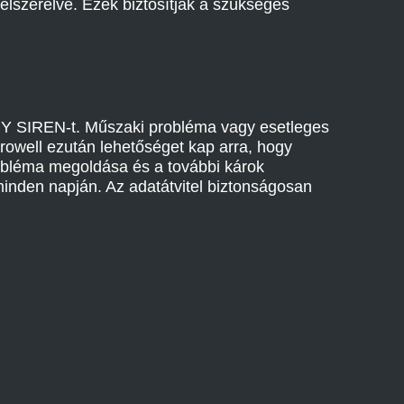
elszerelve. Ezek biztosítják a szükséges
RY SIREN-t. Műszaki probléma vagy esetleges
crowell ezután lehetőséget kap arra, hogy
obléma megoldása és a további károk
nden napján. Az adatátvitel biztonságosan