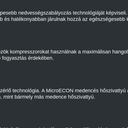
sebb nedvességszabályozás technológiáját képviseli. 
őbb és hatékonyabban járulnak hozzá az egészségesebb k
ök kompresszorokat használnak a maximálisan hangolt m
b fogyasztás érdekében.
zérlő technológia. A MicroECON medencés hőszivattyú 
, mint bármely más medence hőszivattyú.