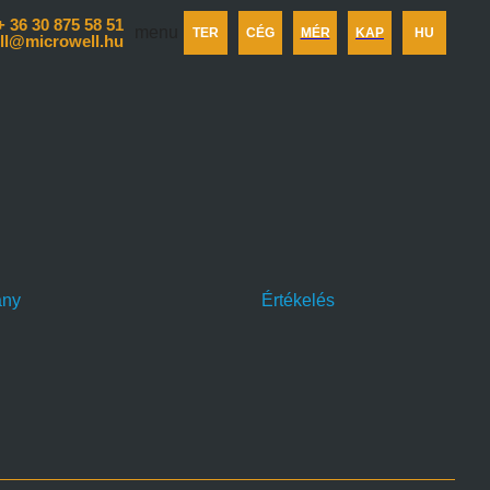
+ 36 30 875 58 51
menu
TER
CÉG
MÉR
KAP
HU
ll@microwell.hu
ány
Értékelés