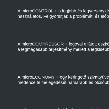
A microCONTROL + a legjobb és legversenyképe
használatos. Felgyorsítják a problémát, és el
A microCOMPRESSOR + logóval ellátott eszköz
a legmagasabb teljesítmény mellett a legkiseb
A microECONOMY + egy keringető szivattyúve
medence felmelegedését hamarabb és olcsóbb