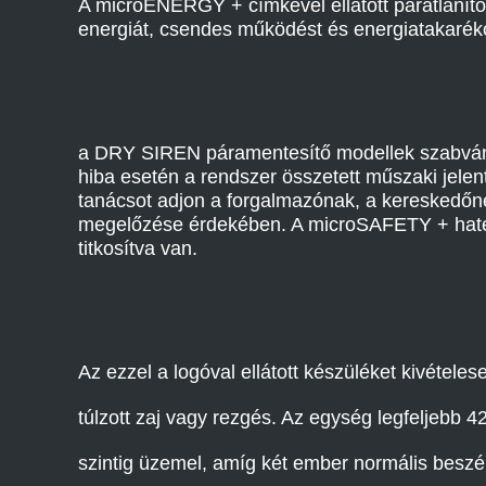
A microENERGY + címkével ellátott párátlanító
energiát, csendes működést és energiatakaré
a DRY SIREN páramentesítő modellek szabvány
hiba esetén a rendszer összetett műszaki jelen
tanácsot adjon a forgalmazónak, a kereskedőn
megelőzése érdekében. A microSAFETY + hatéko
titkosítva van.
Az ezzel a logóval ellátott készüléket kivétel
túlzott zaj vagy rezgés. Az egység legfeljebb 4
szintig üzemel, amíg két ember normális besz