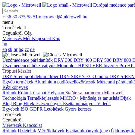
Európai medence párát
+ 36 30 875 58 51
microwell@microwell.hu
menu
Termékek
Ter
Cégünkről
Cég
Méretezés
Mér
Kapcsolat
Kap
hu
en
sk
hr
bg
cz
de
Úszómedence párátlanítók
DRY 300
DRY 400
DRY 500
DRY 800
Úszómedencei hőszivattyúk
Monoblok
HP SILVER Inverter Pro
HP 
Trópusi készlet
DRY Siren pool dehumidifier
DRY SIREN ECO mono
DRY SIREN
Egyéb termékek
Alumínium padlószellőzőrácsok
Múzeumi párátlaní
Kézikönyvek
Rólunk
Rólunk
Csapat
Helyszín
Staňte sa partnerom Microwell
Technológia
Termékfejlesztés
MICRO+
Minőség és tanúsítás
Díjak
Blog
Blog
Hírek és események
Esettanulmányok
Videók
Egyebek
ISO
GDPR
Letöltések
Gyors keresés
Termékek
Cégünkről
Méretezés
Kapcsolat
Rólunk
Üzleteink
Mérföldkövek
Esettanulmányok (eng)
Újdonságok 