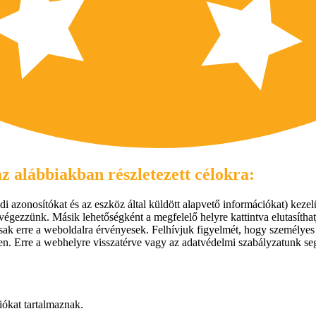
z alábbiakban részletezett célokra:
i azonosítókat és az eszköz által küldött alapvető információkat) kezelü
végezzünk. Másik lehetőségként a megfelelő helyre kattintva elutasíthat
ai csak erre a weboldalra érvényesek. Felhívjuk figyelmét, hogy személy
llen. Erre a webhelyre visszatérve vagy az adatvédelmi szabályzatunk seg
iókat tartalmaznak.