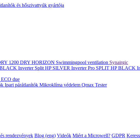
lanítók és hőszivattyúk gyártója
DRY 1200
DRY HORIZON
Swimmingpool ventilation
Synairgic
BLACK Inverter
Split
HP SILVER Inverter Pro SPLIT
HP BLACK In
 ECO due
tók
Ipari párátlanítók
Mikroklíma védelem
Qmax Tester
és rendezvények
Blog (eng)
Videók
Miért a Microwell?
GDPR
Keress