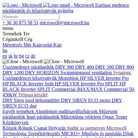
Európai medence
párátlanítók és hőszivattyúk gyártója
+ 36 30 875 58 51
microwell@microwell.hu
menu
Termékek
Ter
Cégünkről
Cég
Méretezés
Mér
Kapcsolat
Kap
hu
en
sk
hr
bg
cz
de
Úszómedence párátlanítók
DRY 300
DRY 400
DRY 500
DRY 800
DRY 1200
DRY HORIZON
Swimmingpool ventilation
Synairgic
Úszómedencei hőszivattyúk
Monoblok
HP SILVER Inverter Pro
HP BLACK Inverter
Split
HP SILVER Inverter Pro SPLIT
HP
BLACK Inverter SPLIT
Commercial
iMAX/MAX Commercial 50-
450kW
Trópusi készlet
DRY Siren pool dehumidifier
DRY SIREN ECO mono
DRY
SIREN ECO due
Egyéb termékek
Alumínium padlószellőzőrácsok
Múzeumi
párátlanítók
Ipari párátlanítók
Mikroklíma védelem
Qmax Tester
Kézikönyvek
Rólunk
Rólunk
Csapat
Helyszín
Staňte sa partnerom Microwell
Technológia
Termékfejlesztés
MICRO+
Minőség és tanúsítás
Díjak