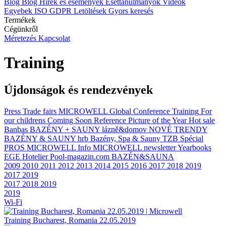
Blog
Blog
Hírek és események
Esettanulmányok
Videók
Egyebek
ISO
GDPR
Letöltések
Gyors keresés
Termékek
Cégünkről
Méretezés
Kapcsolat
Training
Újdonságok és rendezvények
Press
Trade fairs
MICROWELL Global Conference
Training
For
our childrens
Coming Soon
Reference Picture of the Year
Hot sale
Banbas
BAZÉNY + SAUNY
lázně&domov
NOVÉ TRENDY
BAZÉNY & SAUNY
hrb
Bazény, Spa & Sauny
TZB
Spécial
PROS
MICROWELL Info
MICROWELL newsletter
Yearbooks
EGE
Hotelier
Pool-magazin.com
BAZÉN&SAUNA
2009
2010
2011
2012
2013
2014
2015
2016
2017
2018
2019
2017
2019
2017
2018
2019
2019
Wi-Fi
Training Bucharest, Romania 22.05.2019