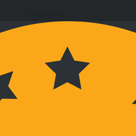
Hétfőtől péntekig
9:00 és 17:00 óra között
Hétvégén megbeszélés szerint