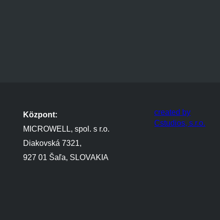
created by
Központ:
Cstudios, s.r.o.
MICROWELL, spol. s r.o.
Diakovská 7321,
927 01 Šaľa, SLOVAKIA