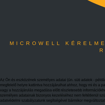
MICROWELL KÉRELME
R
Az Ön és eszközének személyes adatai (ún. süti adatok - példáu
megfelelő helyre kattintva hozzájárulhat ahhoz, hogy mi és a pa
vagy a hozzájárulás megadása előtt részletesebb információkhoz 
személyes adatainak bizonyos kezeléséhez nem feltétlenül szüks
adatvédelmi szabályzatunk segítségével bármikor megváltoztatha