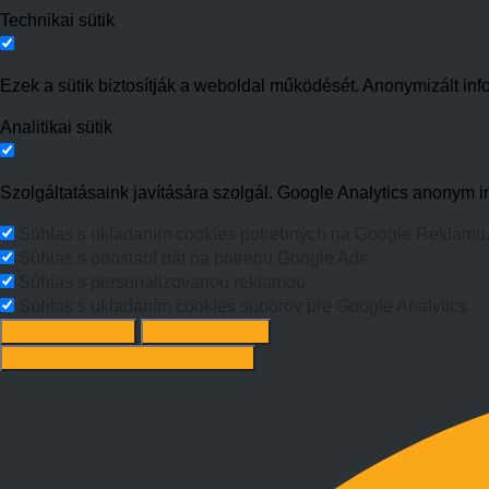
Technikai sütik
Ezek a sütik biztosítják a weboldal működését. Anonymizált inf
Analitikai sütik
Szolgáltatásaink javítására szolgál. Google Analytics anonym in
Súhlas s ukladaním cookies potrebných na Google Reklamu
Súhlas s odoslaní dát na potrebu Google Ads
Súhlas s personalizovanou reklamou
Súhlas s ukladaním cookies súborov pre Google Analytics
Süti beállítások
Mindet elutasít
Ajánlott beállítások elfogadása