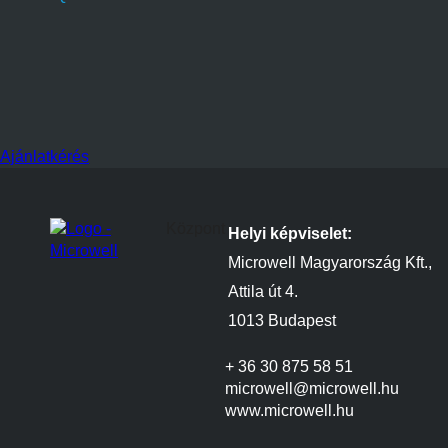
Ajánlatkérés
Központ
Helyi képviselet:
Microwell Magyarország Kft.,
Attila út 4.
1013 Budapest
+ 36 30 875 58 51
microwell@microwell.hu
www.microwell.hu