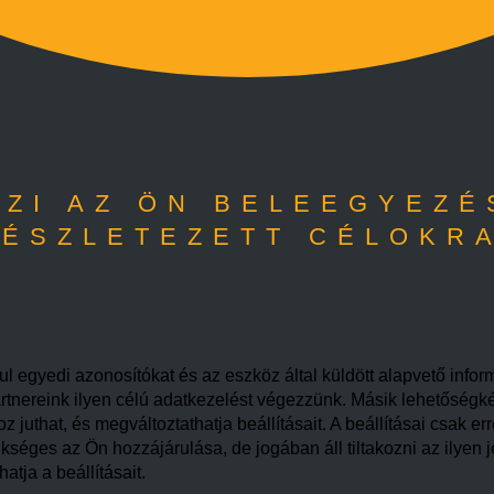
ZI AZ ÖN BELEEGYEZÉ
ÉSZLETEZETT CÉLOKR
l egyedi azonosítókat és az eszköz által küldött alapvető infor
rtnereink ilyen célú adatkezelést végezzünk. Másik lehetőségként
juthat, és megváltoztathatja beállításait. A beállításai csak er
éges az Ön hozzájárulása, de jogában áll tiltakozni az ilyen j
tja a beállításait.