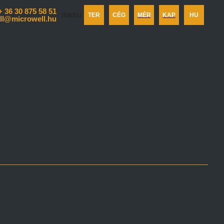
+ 36 30 875 58 51
menu
TER
CÉG
MÉR
KAP
HU
ll@microwell.hu