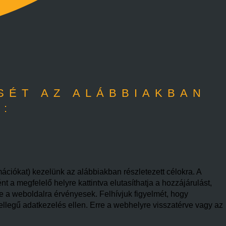
SÉT AZ ALÁBBIAKBAN
A:
mációkat) kezelünk az alábbiakban részletezett célokra. A
 a megfelelő helyre kattintva elutasíthatja a hozzájárulást,
re a weboldalra érvényesek. Felhívjuk figyelmét, hogy
ellegű adatkezelés ellen. Erre a webhelyre visszatérve vagy az