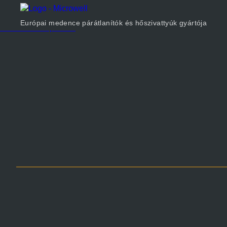
Termékek
Cégünkről
Európai medence párátlanítók és hőszivattyúk gyártója
Méretezés
Kapcsolat