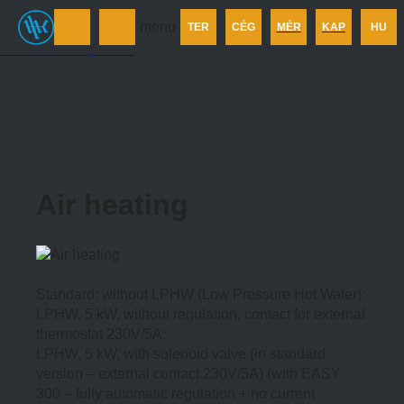
Termékek
menu
TER
CÉG
MÉR
KAP
HU
Cégünkről
Méretezés
Kapcsolat
Air heating
Standard: without LPHW (Low Pressure Hot Water):
LPHW, 5 kW, without regulation, contact for external
thermostat 230V/5A:
LPHW, 5 kW, with solenoid valve (in standard
version – external contact 230V/5A) (with EASY
300 – fully automatic regulation + no current