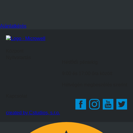
Ajánlatkérés
Központ
Nyitvatartás
Hétfőtől péntekig
9:00 és 17:00 óra között
Hétvégén megbeszélés szerint
Kapcsolat
created by Cstudios, s.r.o.