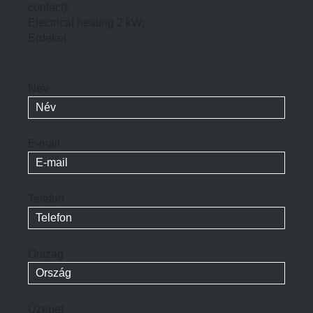
contact):
Electrical heating 2 kW:
Érdekel
Név
E-mail
Telefon
Ország
Üzenet