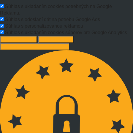
Súhlas s ukladaním cookies potrebných na Google
Reklamu.
Súhlas s odoslaní dát na potrebu Google Ads
Súhlas s personalizovanou reklamou
Súhlas s ukladaním cookies súborov pre Google Analytics
Süti beállítások
Mindet elutasít
Ajánlott beállítások elfogadása