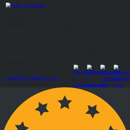
Központ
Nyitvatartás
Hétfőtől péntekig
9:00 és 17:00 óra között
Hétvégén megbeszélés szerint
Kapcsolat
created by Cstudios, s.r.o.