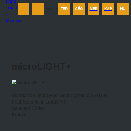
Termékek
menu
TER
CÉG
MÉR
KAP
HU
Cégünkről
Méretezés
Kapcsolat
microLIGHT+
Standard: without Pool Security microLIGHT+:
Pool Security microLIGHT+:
Selected Code:
Érdekel