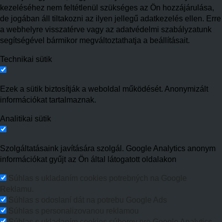
kezeléséhez nem feltétlenül szükséges az Ön hozzájárulása,
de jogában áll tiltakozni az ilyen jellegű adatkezelés ellen. Erre
a webhelyre visszatérve vagy az adatvédelmi szabályzatunk
segítségével bármikor megváltoztathatja a beállításait.
Technikai sütik
Ezek a sütik biztosítják a weboldal működését. Anonymizált
információkat tartalmaznak.
Analitikai sütik
Szolgáltatásaink javítására szolgál. Google Analytics anonym
információkat gyűjt az Ön által látogatott oldalakon
Súhlas s ukladaním cookies potrebných na Google
Reklamu.
Súhlas s odoslaní dát na potrebu Google Ads
Súhlas s personalizovanou reklamou
Súhlas s ukladaním cookies súborov pre Google Analytics