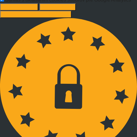
Süti beállítások
Mindet elutasít
Ajánlott beállítások elfogadása