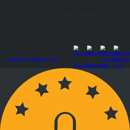
Nyitvatartás
Hétfőtől péntekig
9:00 és 17:00 óra között
Hétvégén megbeszélés szerint
Kapcsolat
created by Cstudios, s.r.o.