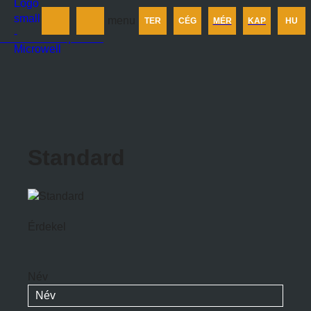
Termékek
menu
TER
CÉG
MÉR
KAP
HU
Cégünkről
Méretezés
Kapcsolat
Standard
Érdekel
Név