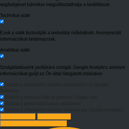
segítségével bármikor megváltoztathatja a beállításait.
Technikai sütik
Ezek a sütik biztosítják a weboldal működését. Anonymizált
információkat tartalmaznak.
Analitikai sütik
Szolgáltatásaink javítására szolgál. Google Analytics anonym
információkat gyűjt az Ön által látogatott oldalakon
Súhlas s ukladaním cookies potrebných na Google
Reklamu.
Súhlas s odoslaní dát na potrebu Google Ads
Súhlas s personalizovanou reklamou
Súhlas s ukladaním cookies súborov pre Google Analytics
Süti beállítások
Mindet elutasít
Ajánlott beállítások elfogadása