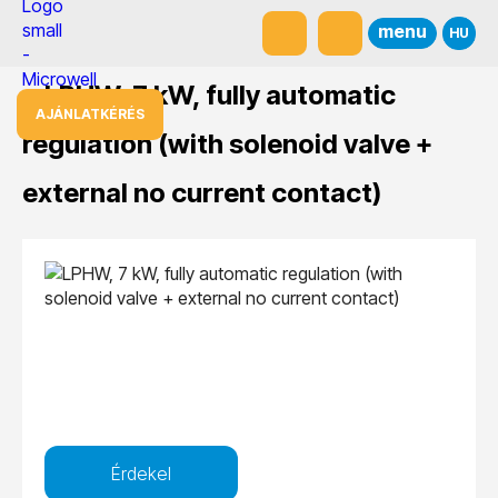
menu
HU
LPHW, 7 kW, fully automatic
AJÁNLATKÉRÉS
regulation (with solenoid valve +
external no current contact)
Érdekel