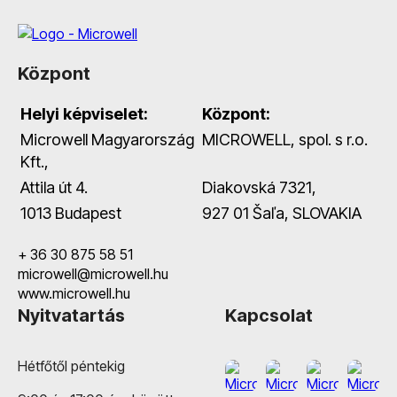
Központ
Helyi képviselet:
Központ:
Microwell Magyarország
MICROWELL, spol. s r.o.
Kft.,
Attila út 4.
Diakovská 7321,
1013 Budapest
927 01 Šaľa, SLOVAKIA
+ 36 30 875 58 51
microwell@microwell.hu
www.microwell.hu
Nyitvatartás
Kapcsolat
Hétfőtől péntekig