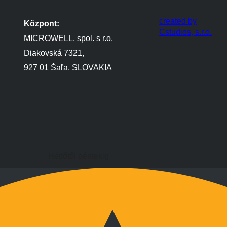
created by
Központ:
Cstudios, s.r.o.
MICROWELL, spol. s r.o.
Diakovská 7321,
927 01 Šaľa, SLOVAKIA
Hétfőtől péntekig
9:00 és 17:00 óra között
Hétvégén megbeszélés szerint