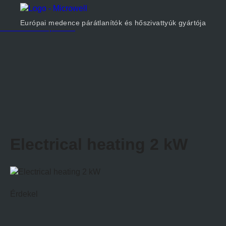
Termékek
Cégünkről
Európai medence párátlanítók és hőszivattyúk gyártója
Méretezés
Kapcsolat
Electrical heating 2 kW
Érdekel