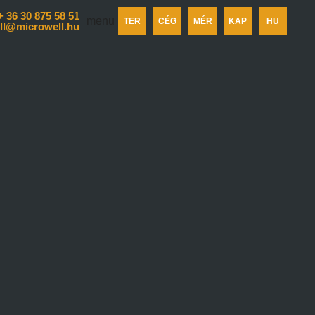
+ 36 30 875 58 51
menu
TER
CÉG
MÉR
KAP
HU
ll@microwell.hu