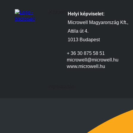
Központ
Helyi képviselet:
Microwell Magyarország Kft.,
Attila út 4.
1013 Budapest
+ 36 30 875 58 51
microwell@microwell.hu
www.microwell.hu
Nyitvatartás