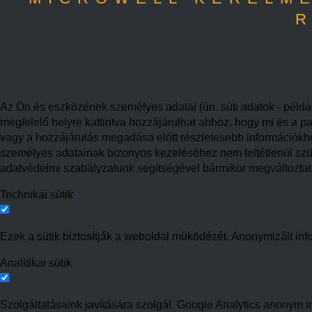
R
Az Ön és eszközének személyes adatai (ún. süti adatok - példáu
megfelelő helyre kattintva hozzájárulhat ahhoz, hogy mi és a pa
vagy a hozzájárulás megadása előtt részletesebb információkhoz 
személyes adatainak bizonyos kezeléséhez nem feltétlenül szüks
adatvédelmi szabályzatunk segítségével bármikor megváltoztatha
Technikai sütik
Ezek a sütik biztosítják a weboldal működését. Anonymizált inf
Analitikai sütik
Szolgáltatásaink javítására szolgál. Google Analytics anonym in