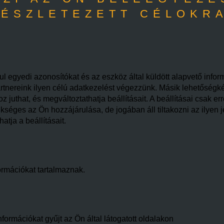
ÉSZLETEZETT CÉLOKR
l egyedi azonosítókat és az eszköz által küldött alapvető infor
rtnereink ilyen célú adatkezelést végezzünk. Másik lehetőségként
juthat, és megváltoztathatja beállításait. A beállításai csak er
éges az Ön hozzájárulása, de jogában áll tiltakozni az ilyen j
tja a beállításait.
ormációkat tartalmaznak.
formációkat gyűjt az Ön által látogatott oldalakon