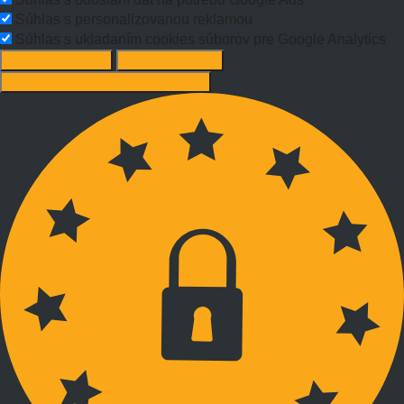
Súhlas s personalizovanou reklamou
Súhlas s ukladaním cookies súborov pre Google Analytics
Süti beállítások
Mindet elutasít
Ajánlott beállítások elfogadása