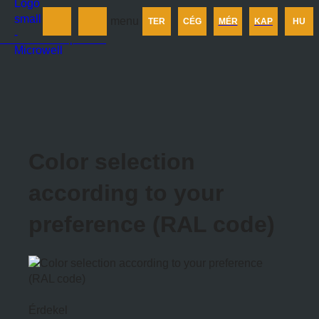
Termékek
menu
TER
CÉG
MÉR
KAP
HU
Cégünkről
Méretezés
Kapcsolat
Color selection
according to your
preference (RAL code)
Érdekel