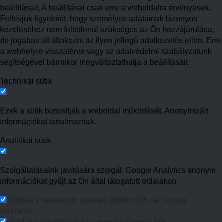
beállításait. A beállításai csak erre a weboldalra érvényesek.
Felhívjuk figyelmét, hogy személyes adatainak bizonyos
kezeléséhez nem feltétlenül szükséges az Ön hozzájárulása,
de jogában áll tiltakozni az ilyen jellegű adatkezelés ellen. Erre
a webhelyre visszatérve vagy az adatvédelmi szabályzatunk
segítségével bármikor megváltoztathatja a beállításait.
Technikai sütik
Ezek a sütik biztosítják a weboldal működését. Anonymizált
információkat tartalmaznak.
Analitikai sütik
Szolgáltatásaink javítására szolgál. Google Analytics anonym
információkat gyűjt az Ön által látogatott oldalakon
Súhlas s ukladaním cookies potrebných na Google
Reklamu.
Súhlas s odoslaní dát na potrebu Google Ads