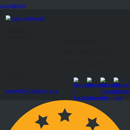
Ajánlatkérés
Központ
Nyitvatartás
Hétfőtől péntekig
9:00 és 17:00 óra között
Hétvégén megbeszélés szerint
Kapcsolat
created by Cstudios, s.r.o.