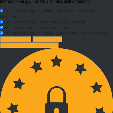
információkat gyűjt az Ön által látogatott oldalakon
Súhlas s ukladaním cookies potrebných na Google
Reklamu.
Súhlas s odoslaní dát na potrebu Google Ads
Súhlas s personalizovanou reklamou
Súhlas s ukladaním cookies súborov pre Google Analytics
Süti beállítások
Mindet elutasít
Ajánlott beállítások elfogadása