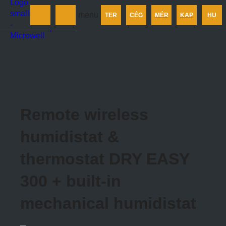
Termékek
menu
TER
CÉG
MÉR
KAP
HU
Cégünkről
Méretezés
Kapcsolat
Remote wireless
humidistat &
thermostat DRY EASY
300 + built-in
mechanical humidistat