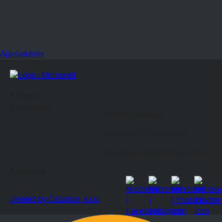
Ajánlatkérés
Központ
Nyitvatartás
Hétfőtől péntekig
9:00 és 17:00 óra között
Hétvégén megbeszélés szerint
Kapcsolat
created by Cstudios, s.r.o.