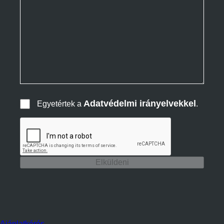
Adatvédelmi irányelvekkel
Egyetértek a
.
Elküldeni
Ajánlatkérés