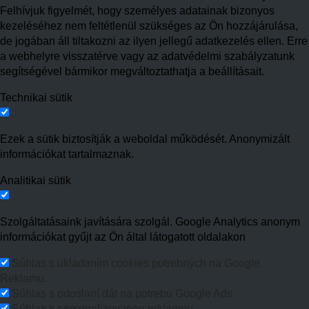
Felhívjuk figyelmét, hogy személyes adatainak bizonyos
kezeléséhez nem feltétlenül szükséges az Ön hozzájárulása,
de jogában áll tiltakozni az ilyen jellegű adatkezelés ellen. Erre
a webhelyre visszatérve vagy az adatvédelmi szabályzatunk
segítségével bármikor megváltoztathatja a beállításait.
Technikai sütik
Ezek a sütik biztosítják a weboldal működését. Anonymizált
információkat tartalmaznak.
Analitikai sütik
Szolgáltatásaink javítására szolgál. Google Analytics anonym
információkat gyűjt az Ön által látogatott oldalakon
Súhlas s ukladaním cookies potrebných na Google
Reklamu.
Súhlas s odoslaní dát na potrebu Google Ads
Súhlas s personalizovanou reklamou