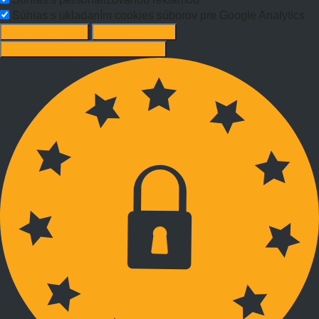
Súhlas s ukladaním cookies súborov pre Google Analytics
Süti beállítások
Mindet elutasít
Ajánlott beállítások elfogadása