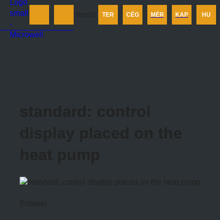
Termékek
menu
TER
CÉG
MÉR
KAP
HU
Cégünkről
Méretezés
Kapcsolat
standard: control
display placed on the
heat pump
Érdekel