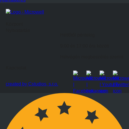
Központ
Nyitvatartás
Hétfőtől péntekig
9:00 és 17:00 óra között
Hétvégén megbeszélés szerint
Kapcsolat
created by Cstudios, s.r.o.