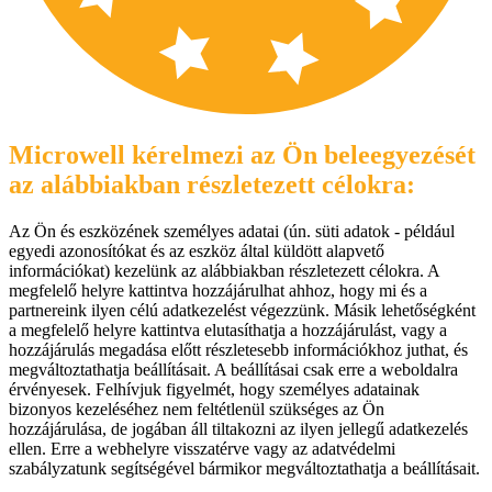
Microwell kérelmezi az Ön beleegyezését
az alábbiakban részletezett célokra:
Az Ön és eszközének személyes adatai (ún. süti adatok - például
egyedi azonosítókat és az eszköz által küldött alapvető
információkat) kezelünk az alábbiakban részletezett célokra. A
megfelelő helyre kattintva hozzájárulhat ahhoz, hogy mi és a
partnereink ilyen célú adatkezelést végezzünk. Másik lehetőségként
a megfelelő helyre kattintva elutasíthatja a hozzájárulást, vagy a
hozzájárulás megadása előtt részletesebb információkhoz juthat, és
megváltoztathatja beállításait. A beállításai csak erre a weboldalra
érvényesek. Felhívjuk figyelmét, hogy személyes adatainak
bizonyos kezeléséhez nem feltétlenül szükséges az Ön
hozzájárulása, de jogában áll tiltakozni az ilyen jellegű adatkezelés
ellen. Erre a webhelyre visszatérve vagy az adatvédelmi
szabályzatunk segítségével bármikor megváltoztathatja a beállításait.