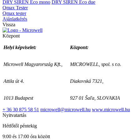
DRY SIREN Eco mono
DRY SIREN Eco due
Qmax Tester
Qmax tester
Ajánlatkérés
Vissza
Központ
Helyi képviselet:
Központ:
Microwell Magyarország Kft.,
MICROWELL, spol. s r.o.
Attila út 4.
Diakovská 7321,
1013 Budapest
927 01 Šaľa, SLOVAKIA
+ 36 30 875 58 51
microwell@microwell.hu
www.microwell.hu
Nyitvatartás
Hétfőtől péntekig
9:00 és 17:00 óra között