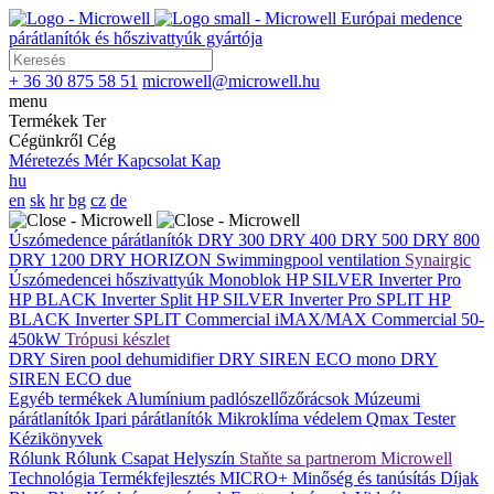
Európai medence
párátlanítók és hőszivattyúk gyártója
+ 36 30 875 58 51
microwell@microwell.hu
menu
Termékek
Ter
Cégünkről
Cég
Méretezés
Mér
Kapcsolat
Kap
hu
en
sk
hr
bg
cz
de
Úszómedence párátlanítók
DRY 300
DRY 400
DRY 500
DRY 800
DRY 1200
DRY HORIZON
Swimmingpool ventilation
Synairgic
Úszómedencei hőszivattyúk
Monoblok
HP SILVER Inverter Pro
HP BLACK Inverter
Split
HP SILVER Inverter Pro SPLIT
HP
BLACK Inverter SPLIT
Commercial
iMAX/MAX Commercial 50-
450kW
Trópusi készlet
DRY Siren pool dehumidifier
DRY SIREN ECO mono
DRY
SIREN ECO due
Egyéb termékek
Alumínium padlószellőzőrácsok
Múzeumi
párátlanítók
Ipari párátlanítók
Mikroklíma védelem
Qmax Tester
Kézikönyvek
Rólunk
Rólunk
Csapat
Helyszín
Staňte sa partnerom Microwell
Technológia
Termékfejlesztés
MICRO+
Minőség és tanúsítás
Díjak