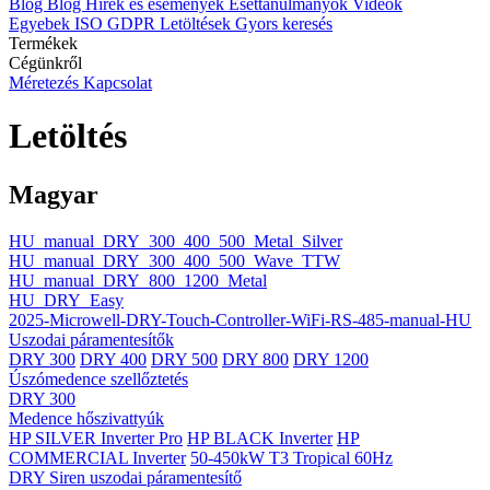
Blog
Blog
Hírek és események
Esettanulmányok
Videók
Egyebek
ISO
GDPR
Letöltések
Gyors keresés
Termékek
Cégünkről
Méretezés
Kapcsolat
Letöltés
Magyar
HU_manual_DRY_300_400_500_Metal_Silver
HU_manual_DRY_300_400_500_Wave_TTW
HU_manual_DRY_800_1200_Metal
HU_DRY_Easy
2025-Microwell-DRY-Touch-Controller-WiFi-RS-485-manual-HU
Uszodai páramentesítők
DRY 300
DRY 400
DRY 500
DRY 800
DRY 1200
Úszómedence szellőztetés
DRY 300
Medence hőszivattyúk
HP SILVER Inverter Pro
HP BLACK Inverter
HP
COMMERCIAL Inverter
50-450kW T3 Tropical 60Hz
DRY Siren uszodai páramentesítő