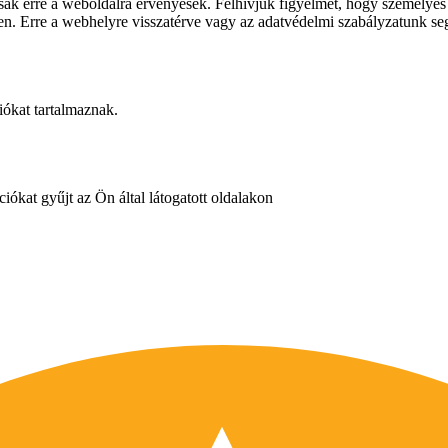
ai csak erre a weboldalra érvényesek. Felhívjuk figyelmét, hogy személy
llen. Erre a webhelyre visszatérve vagy az adatvédelmi szabályzatunk seg
iókat tartalmaznak.
iókat gyűjt az Ön által látogatott oldalakon