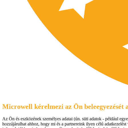
Microwell kérelmezi az Ön beleegyezését a
Az Ön és eszközének személyes adatai (ún. süti adatok - például egyed
hozzájárulhat ahhoz, hogy mi és a partnereink ilyen célú adatkezelést 