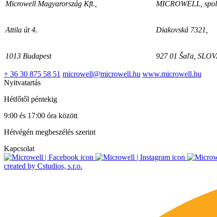
Microwell Magyarország Kft.,
MICROWELL, spol. 
Attila út 4.
Diakovská 7321,
1013 Budapest
927 01 Šaľa, SLO
+ 36 30 875 58 51
microwell@microwell.hu
www.microwell.hu
Nyitvatartás
Hétfőtől péntekig
9:00 és 17:00 óra között
Hétvégén megbeszélés szerint
Kapcsolat
created by Cstudios, s.r.o.