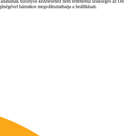
es adatainak bizonyos kezeléséhez nem feltétlenül szükséges az Ön
ítségével bármikor megváltoztathatja a beállításait.