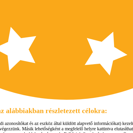
z alábbiakban részletezett célokra:
i azonosítókat és az eszköz által küldött alapvető információkat) kezelü
végezzünk. Másik lehetőségként a megfelelő helyre kattintva elutasíthat