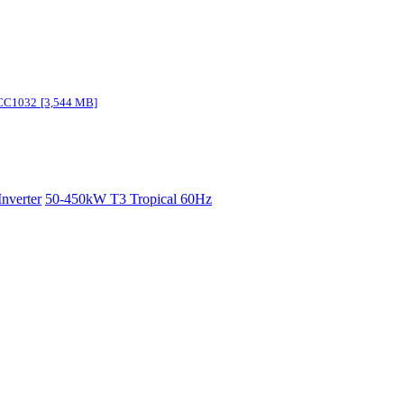
 CC1032
[3,544 MB]
verter
50-450kW T3 Tropical 60Hz