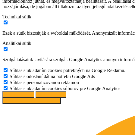
információkhoz juthat, és megváltoztathatja beállításait. A beállítás
hozzájárulása, de jogában áll tiltakozni az ilyen jellegű adatkezelés e
Technikai sütik
Ezek a sütik biztosítják a weboldal működését. Anonymizált informác
Analitikai sütik
Szolgáltatásaink javítására szolgál. Google Analytics anonym informác
Súhlas s ukladaním cookies potrebných na Google Reklamu.
Súhlas s odoslaní dát na potrebu Google Ads
Súhlas s personalizovanou reklamou
Súhlas s ukladaním cookies súborov pre Google Analytics
Süti beállítások
Mindet elutasít
Ajánlott beállítások elfogadása