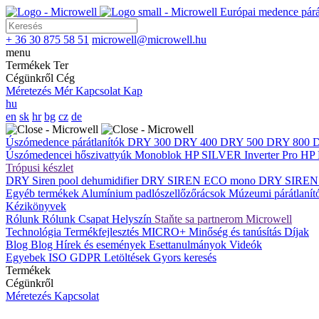
Európai medence párát
+ 36 30 875 58 51
microwell@microwell.hu
menu
Termékek
Ter
Cégünkről
Cég
Méretezés
Mér
Kapcsolat
Kap
hu
en
sk
hr
bg
cz
de
Úszómedence párátlanítók
DRY 300
DRY 400
DRY 500
DRY 800
Úszómedencei hőszivattyúk
Monoblok
HP SILVER Inverter Pro
HP 
Trópusi készlet
DRY Siren pool dehumidifier
DRY SIREN ECO mono
DRY SIREN
Egyéb termékek
Alumínium padlószellőzőrácsok
Múzeumi párátlaní
Kézikönyvek
Rólunk
Rólunk
Csapat
Helyszín
Staňte sa partnerom Microwell
Technológia
Termékfejlesztés
MICRO+
Minőség és tanúsítás
Díjak
Blog
Blog
Hírek és események
Esettanulmányok
Videók
Egyebek
ISO
GDPR
Letöltések
Gyors keresés
Termékek
Cégünkről
Méretezés
Kapcsolat