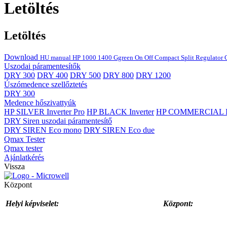
Letöltés
Letöltés
Download
HU manual HP 1000 1400 Ggreen On Off Compact Split Regulator
Uszodai páramentesítők
DRY 300
DRY 400
DRY 500
DRY 800
DRY 1200
Úszómedence szellőztetés
DRY 300
Medence hőszivattyúk
HP SILVER Inverter Pro
HP BLACK Inverter
HP COMMERCIAL In
DRY Siren uszodai páramentesítő
DRY SIREN Eco mono
DRY SIREN Eco due
Qmax Tester
Qmax tester
Ajánlatkérés
Vissza
Központ
Helyi képviselet:
Központ: