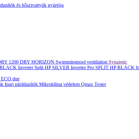
lanítók és hőszivattyúk gyártója
DRY 1200
DRY HORIZON
Swimmingpool ventilation
Synairgic
BLACK Inverter
Split
HP SILVER Inverter Pro SPLIT
HP BLACK In
 ECO due
tók
Ipari párátlanítók
Mikroklíma védelem
Qmax Tester