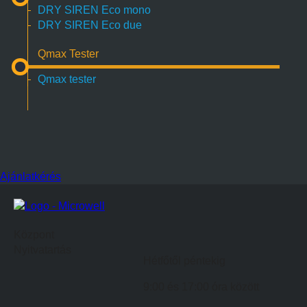
DRY SIREN Eco mono
DRY SIREN Eco due
Qmax Tester
Qmax tester
Ajánlatkérés
Központ
Nyitvatartás
Hétfőtől péntekig
9:00 és 17:00 óra között