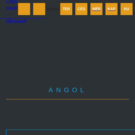
Termékek
menu
TER
CÉG
MÉR
KAP
HU
Cégünkről
Méretezés
Kapcsolat
ANGOL