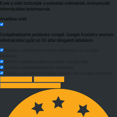
Ezek a sütik biztosítják a weboldal működését. Anonymizált
információkat tartalmaznak.
Analitikai sütik
Szolgáltatásaink javítására szolgál. Google Analytics anonym
információkat gyűjt az Ön által látogatott oldalakon
Súhlas s ukladaním cookies potrebných na Google
Reklamu.
Súhlas s odoslaní dát na potrebu Google Ads
Súhlas s personalizovanou reklamou
Súhlas s ukladaním cookies súborov pre Google Analytics
Süti beállítások
Mindet elutasít
Ajánlott beállítások elfogadása