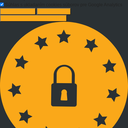
Súhlas s ukladaním cookies súborov pre Google Analytics
Süti beállítások
Mindet elutasít
Ajánlott beállítások elfogadása