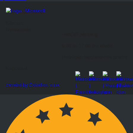
Központ
Nyitvatartás
Hétfőtől péntekig
9:00 és 17:00 óra között
Hétvégén megbeszélés szerint
Kapcsolat
created by Cstudios, s.r.o.