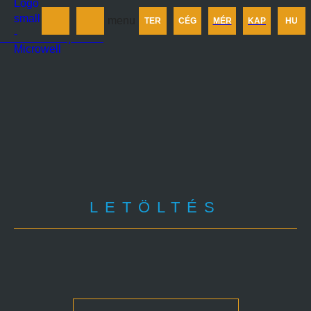
Termékek
menu
TER
CÉG
MÉR
KAP
HU
Cégünkről
Méretezés
Kapcsolat
LETÖLTÉS