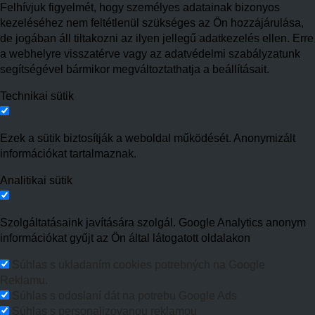
Felhívjuk figyelmét, hogy személyes adatainak bizonyos
kezeléséhez nem feltétlenül szükséges az Ön hozzájárulása,
de jogában áll tiltakozni az ilyen jellegű adatkezelés ellen. Erre
a webhelyre visszatérve vagy az adatvédelmi szabályzatunk
segítségével bármikor megváltoztathatja a beállításait.
Technikai sütik
Ezek a sütik biztosítják a weboldal működését. Anonymizált
információkat tartalmaznak.
Analitikai sütik
Szolgáltatásaink javítására szolgál. Google Analytics anonym
információkat gyűjt az Ön által látogatott oldalakon
Súhlas s ukladaním cookies potrebných na Google
Reklamu.
Súhlas s odoslaní dát na potrebu Google Ads
Súhlas s personalizovanou reklamou