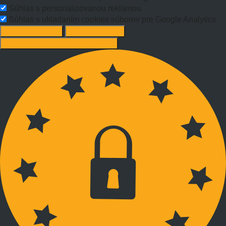
Súhlas s personalizovanou reklamou
Súhlas s ukladaním cookies súborov pre Google Analytics
Süti beállítások
Mindet elutasít
Ajánlott beállítások elfogadása