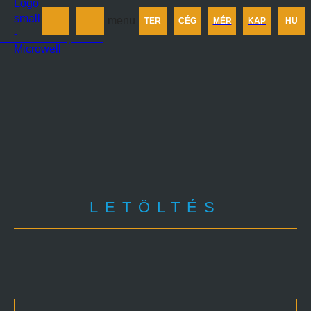
Termékek
menu
TER
CÉG
MÉR
KAP
HU
Cégünkről
Méretezés
Kapcsolat
LETÖLTÉS