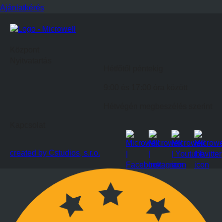
Ajánlatkérés
Központ
Nyitvatartás
Hétfőtől péntekig
9:00 és 17:00 óra között
Hétvégén megbeszélés szerint
Kapcsolat
created by Cstudios, s.r.o.