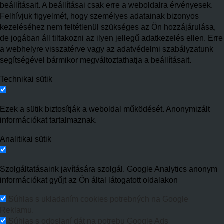
beállításait. A beállításai csak erre a weboldalra érvényesek.
Felhívjuk figyelmét, hogy személyes adatainak bizonyos
kezeléséhez nem feltétlenül szükséges az Ön hozzájárulása,
de jogában áll tiltakozni az ilyen jellegű adatkezelés ellen. Erre
a webhelyre visszatérve vagy az adatvédelmi szabályzatunk
segítségével bármikor megváltoztathatja a beállításait.
Technikai sütik
Ezek a sütik biztosítják a weboldal működését. Anonymizált
információkat tartalmaznak.
Analitikai sütik
Szolgáltatásaink javítására szolgál. Google Analytics anonym
információkat gyűjt az Ön által látogatott oldalakon
Súhlas s ukladaním cookies potrebných na Google
Reklamu.
Súhlas s odoslaní dát na potrebu Google Ads