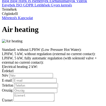
Blog
Blog
Hírek és események
Esettanulmányok
Videók
Egyebek
ISO
GDPR
Letöltések
Gyors keresés
Termékek
Cégünkről
Méretezés
Kapcsolat
Air heating
Standard: without LPHW (Low Pressure Hot Water):
LPHW, 5 kW, without regulation (external no current contact):
LPHW, 5 kW, fully automatic regulation (with solenoid valve +
external no current contact):
Electrical heating 2 kW:
Érdekel
Név
E-mail
Telefon
Ország
Üzenet