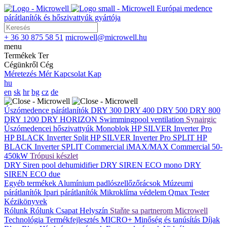
Európai medence
párátlanítók és hőszivattyúk gyártója
+ 36 30 875 58 51
microwell@microwell.hu
menu
Termékek
Ter
Cégünkről
Cég
Méretezés
Mér
Kapcsolat
Kap
hu
en
sk
hr
bg
cz
de
Úszómedence párátlanítók
DRY 300
DRY 400
DRY 500
DRY 800
DRY 1200
DRY HORIZON
Swimmingpool ventilation
Synairgic
Úszómedencei hőszivattyúk
Monoblok
HP SILVER Inverter Pro
HP BLACK Inverter
Split
HP SILVER Inverter Pro SPLIT
HP
BLACK Inverter SPLIT
Commercial
iMAX/MAX Commercial 50-
450kW
Trópusi készlet
DRY Siren pool dehumidifier
DRY SIREN ECO mono
DRY
SIREN ECO due
Egyéb termékek
Alumínium padlószellőzőrácsok
Múzeumi
párátlanítók
Ipari párátlanítók
Mikroklíma védelem
Qmax Tester
Kézikönyvek
Rólunk
Rólunk
Csapat
Helyszín
Staňte sa partnerom Microwell
Technológia
Termékfejlesztés
MICRO+
Minőség és tanúsítás
Díjak