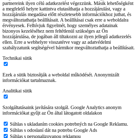
partnereink ilyen célú adatkezelést végezzünk. Másik lehetőségként
a megfelelő helyre kattintva elutasíthatja a hozzájárulást, vagy a
hozzájárulás megadása előtt részletesebb információkhoz juthat, és
megváltoztathatja beállításait. A beállításai csak erre a weboldalra
érvényesek. Felhívjuk figyelmét, hogy személyes adatainak
bizonyos kezeléséhez nem feltétlenül szükséges az Ön
hozzájárulása, de jogában áll tiltakozni az ilyen jellegű adatkezelés
ellen. Erre a webhelyre visszatérve vagy az adatvédelmi
szabályzatunk segítségével bármikor megváltoztathatja a beállításait.
Technikai sütik
Ezek a sütik biztosítják a weboldal működését. Anonymizált
információkat tartalmaznak.
Analitikai sütik
Szolgáltatásaink javítására szolgál. Google Analytics anonym
információkat gyűjt az Ön által látogatott oldalakon
Súhlas s ukladaním cookies potrebných na Google Reklamu.
Súhlas s odoslaní dát na potrebu Google Ads
Súhlas s personalizovanou reklamou