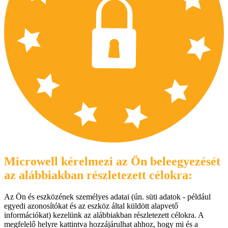
Microwell kérelmezi az Ön beleegyezését
az alábbiakban részletezett célokra:
Az Ön és eszközének személyes adatai (ún. süti adatok - például
egyedi azonosítókat és az eszköz által küldött alapvető
információkat) kezelünk az alábbiakban részletezett célokra. A
megfelelő helyre kattintva hozzájárulhat ahhoz, hogy mi és a