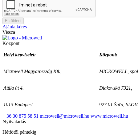
Elküldeni
Ajánlatkérés
Vissza
Központ
Helyi képviselet:
Központ:
Microwell Magyarország Kft.,
MICROWELL, spol. 
Attila út 4.
Diakovská 7321,
1013 Budapest
927 01 Šaľa, SLO
+ 36 30 875 58 51
microwell@microwell.hu
www.microwell.hu
Nyitvatartás
Hétfőtől péntekig