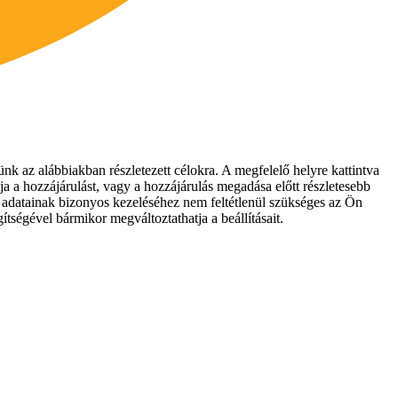
nk az alábbiakban részletezett célokra. A megfelelő helyre kattintva
ja a hozzájárulást, vagy a hozzájárulás megadása előtt részletesebb
es adatainak bizonyos kezeléséhez nem feltétlenül szükséges az Ön
ítségével bármikor megváltoztathatja a beállításait.