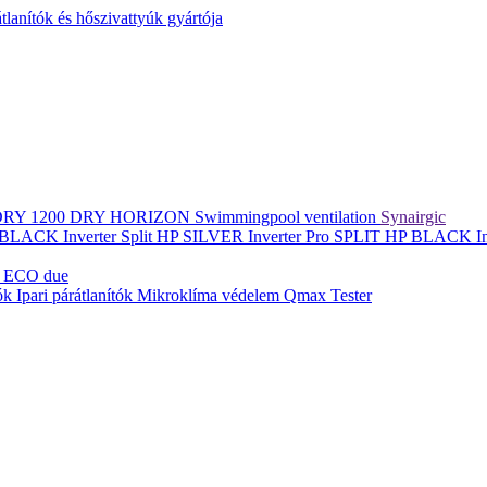
lanítók és hőszivattyúk gyártója
DRY 1200
DRY HORIZON
Swimmingpool ventilation
Synairgic
BLACK Inverter
Split
HP SILVER Inverter Pro SPLIT
HP BLACK In
 ECO due
tók
Ipari párátlanítók
Mikroklíma védelem
Qmax Tester