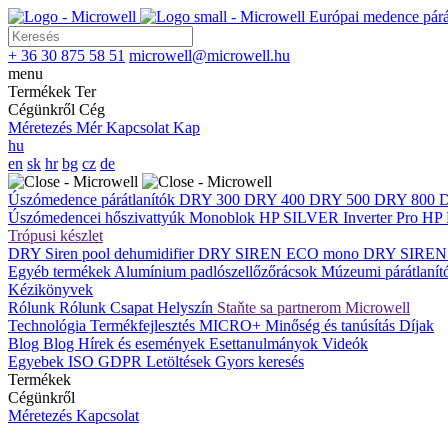
Európai medence párát
+ 36 30 875 58 51
microwell@microwell.hu
menu
Termékek
Ter
Cégünkről
Cég
Méretezés
Mér
Kapcsolat
Kap
hu
en
sk
hr
bg
cz
de
Úszómedence párátlanítók
DRY 300
DRY 400
DRY 500
DRY 800
Úszómedencei hőszivattyúk
Monoblok
HP SILVER Inverter Pro
HP 
Trópusi készlet
DRY Siren pool dehumidifier
DRY SIREN ECO mono
DRY SIREN
Egyéb termékek
Alumínium padlószellőzőrácsok
Múzeumi párátlaní
Kézikönyvek
Rólunk
Rólunk
Csapat
Helyszín
Staňte sa partnerom Microwell
Technológia
Termékfejlesztés
MICRO+
Minőség és tanúsítás
Díjak
Blog
Blog
Hírek és események
Esettanulmányok
Videók
Egyebek
ISO
GDPR
Letöltések
Gyors keresés
Termékek
Cégünkről
Méretezés
Kapcsolat