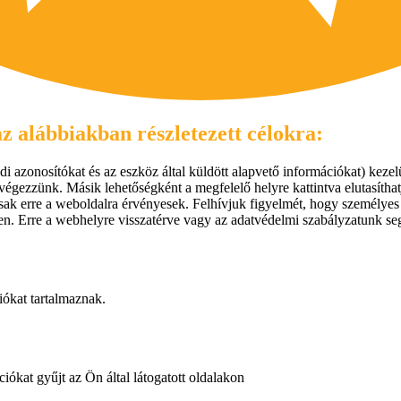
z alábbiakban részletezett célokra:
i azonosítókat és az eszköz által küldött alapvető információkat) kezelü
végezzünk. Másik lehetőségként a megfelelő helyre kattintva elutasíthat
ai csak erre a weboldalra érvényesek. Felhívjuk figyelmét, hogy személy
llen. Erre a webhelyre visszatérve vagy az adatvédelmi szabályzatunk seg
iókat tartalmaznak.
iókat gyűjt az Ön által látogatott oldalakon