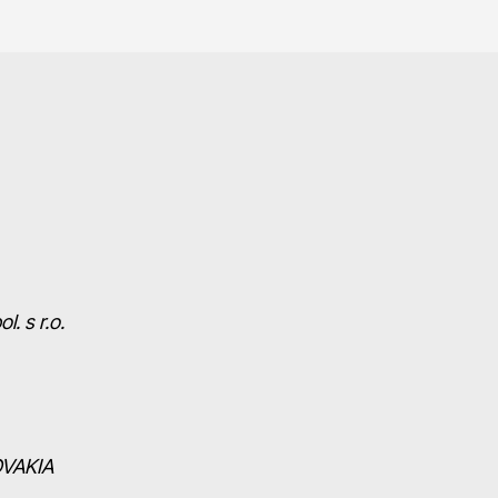
. s r.o.
OVAKIA