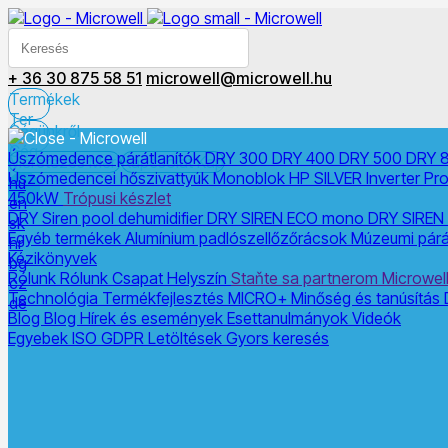
+ 36 30 875 58 51
microwell@microwell.hu
Termékek
Ter
Cégünkről
Cég
Úszómedence párátlanítók
DRY 300
DRY 400
DRY 500
DRY 
Méretezés
Mér
Kapcsolat
Kap
Úszómedencei hőszivattyúk
Monoblok
HP SILVER Inverter Pr
hu
450kW
Trópusi készlet
en
DRY Siren pool dehumidifier
DRY SIREN ECO mono
DRY SIREN
sk
Egyéb termékek
Alumínium padlószellőzőrácsok
Múzeumi párá
hr
Kézikönyvek
bg
Rólunk
Rólunk
Csapat
Helyszín
Staňte sa partnerom Microwel
cz
Technológia
Termékfejlesztés
MICRO+
Minőség és tanúsítás
de
Blog
Blog
Hírek és események
Esettanulmányok
Videók
Egyebek
ISO
GDPR
Letöltések
Gyors keresés