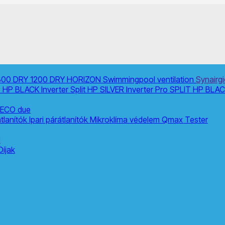
800
DRY 1200
DRY HORIZON
Swimmingpool ventilation
Synairgi
o
HP BLACK Inverter
Split
HP SILVER Inverter Pro SPLIT
HP BLACK
 ECO due
tlanítók
Ipari párátlanítók
Mikroklíma védelem
Qmax Tester
l
Díjak