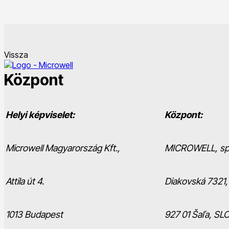
Vissza
Központ
Helyi képviselet:
Központ:
Microwell Magyarország Kft.,
MICROWELL, spol
Attila út 4.
Diakovská 7321,
1013 Budapest
927 01 Šaľa, SL