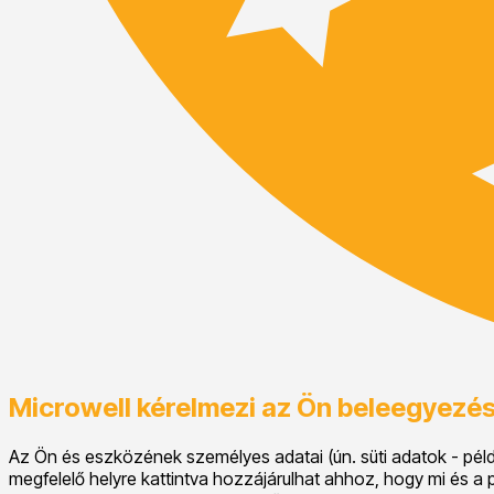
Microwell kérelmezi az Ön beleegyezés
Az Ön és eszközének személyes adatai (ún. süti adatok - példá
megfelelő helyre kattintva hozzájárulhat ahhoz, hogy mi és a p