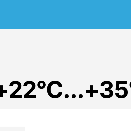
 +22°C...+3