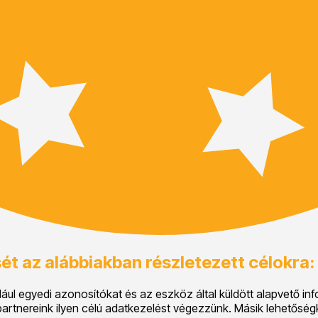
ét az alábbiakban részletezett célokra:
ul egyedi azonosítókat és az eszköz által küldött alapvető inf
artnereink ilyen célú adatkezelést végezzünk. Másik lehetőségké