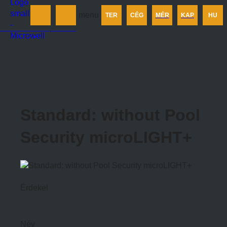
Termékek
menu
TER
CÉG
MÉR
KAP
HU
Cégünkről
Méretezés
Kapcsolat
Standard: without Pool
Security microLIGHT+
Érdekel
Név