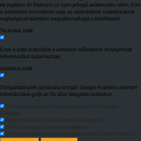
de jogában áll tiltakozni az ilyen jellegű adatkezelés ellen. Erre
a webhelyre visszatérve vagy az adatvédelmi szabályzatunk
segítségével bármikor megváltoztathatja a beállításait.
Technikai sütik
Ezek a sütik biztosítják a weboldal működését. Anonymizált
információkat tartalmaznak.
Analitikai sütik
Szolgáltatásaink javítására szolgál. Google Analytics anonym
információkat gyűjt az Ön által látogatott oldalakon
Súhlas s ukladaním cookies potrebných na Google
Reklamu.
Súhlas s odoslaní dát na potrebu Google Ads
Súhlas s personalizovanou reklamou
Súhlas s ukladaním cookies súborov pre Google Analytics