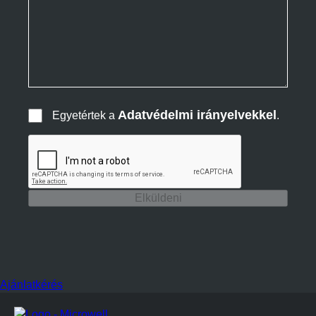
Adatvédelmi irányelvekkel
Egyetértek a
.
Elküldeni
Ajánlatkérés