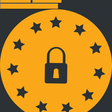
Süti beállítások
Mindet elutasít
Ajánlott beállítások elfogadása