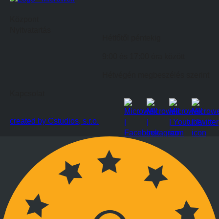
Központ
Nyitvatartás
Hétfőtől péntekig
9:00 és 17:00 óra között
Hétvégén megbeszélés szerint
Kapcsolat
created by Cstudios, s.r.o.