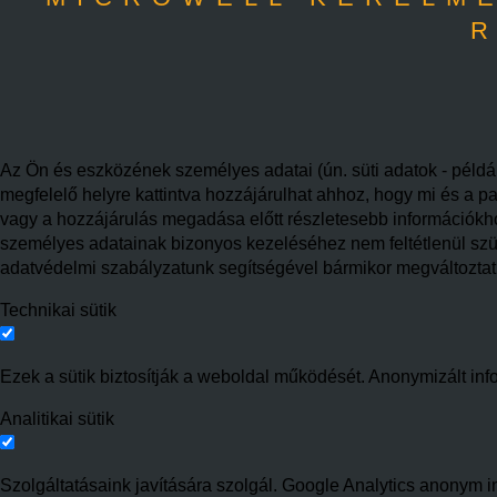
R
Az Ön és eszközének személyes adatai (ún. süti adatok - példáu
megfelelő helyre kattintva hozzájárulhat ahhoz, hogy mi és a pa
vagy a hozzájárulás megadása előtt részletesebb információkhoz 
személyes adatainak bizonyos kezeléséhez nem feltétlenül szüks
adatvédelmi szabályzatunk segítségével bármikor megváltoztatha
Technikai sütik
Ezek a sütik biztosítják a weboldal működését. Anonymizált inf
Analitikai sütik
Szolgáltatásaink javítására szolgál. Google Analytics anonym in