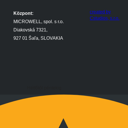
created by
Központ:
Cstudios, s.r.o.
MICROWELL, spol. s r.o.
Diakovská 7321,
927 01 Šaľa, SLOVAKIA
Hétfőtől péntekig
9:00 és 17:00 óra között
Hétvégén megbeszélés szerint