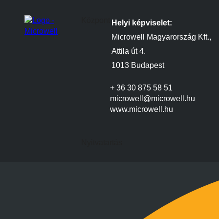
Központ
Helyi képviselet:
Microwell Magyarország Kft.,
Attila út 4.
1013 Budapest
+ 36 30 875 58 51
microwell@microwell.hu
www.microwell.hu
Nyitvatartás