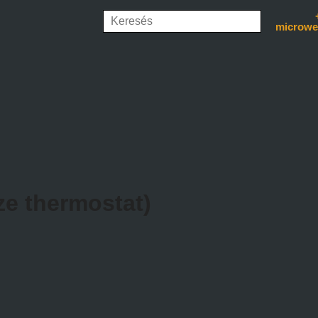
microwe
ze thermostat)