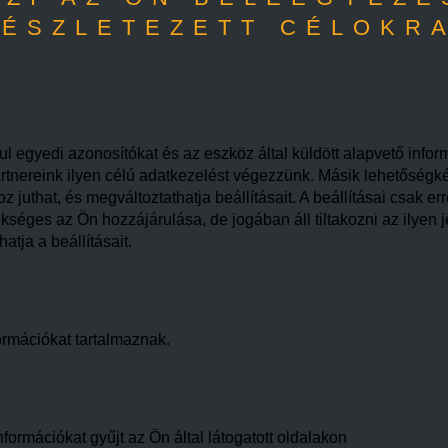
ÉSZLETEZETT CÉLOKR
l egyedi azonosítókat és az eszköz által küldött alapvető infor
rtnereink ilyen célú adatkezelést végezzünk. Másik lehetőségként
juthat, és megváltoztathatja beállításait. A beállításai csak er
éges az Ön hozzájárulása, de jogában áll tiltakozni az ilyen j
tja a beállításait.
ormációkat tartalmaznak.
formációkat gyűjt az Ön által látogatott oldalakon