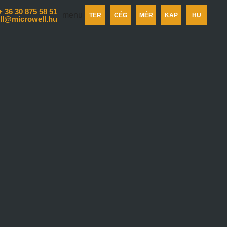
+ 36 30 875 58 51
menu
TER
CÉG
MÉR
KAP
HU
ll@microwell.hu