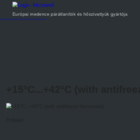
Termékek
Cégünkről
Európai medence párátlanítók és hőszivattyúk gyártója
Méretezés
Kapcsolat
+15°C...+42°C (with antifree
Érdekel