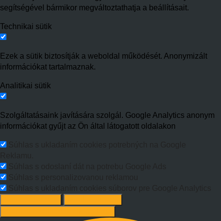
segítségével bármikor megváltoztathatja a beállításait.
Technikai sütik
Ezek a sütik biztosítják a weboldal működését. Anonymizált
információkat tartalmaznak.
Analitikai sütik
Szolgáltatásaink javítására szolgál. Google Analytics anonym
információkat gyűjt az Ön által látogatott oldalakon
Súhlas s ukladaním cookies potrebných na Google
Reklamu.
Súhlas s odoslaní dát na potrebu Google Ads
Súhlas s personalizovanou reklamou
Súhlas s ukladaním cookies súborov pre Google Analytics
Süti beállítások
Mindet elutasít
Ajánlott beállítások elfogadása