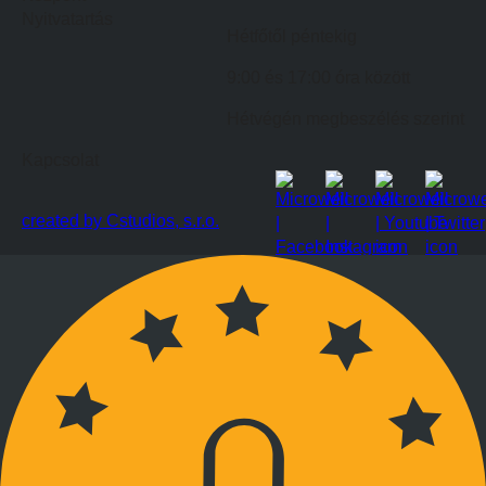
Nyitvatartás
Hétfőtől péntekig
9:00 és 17:00 óra között
Hétvégén megbeszélés szerint
Kapcsolat
created by Cstudios, s.r.o.