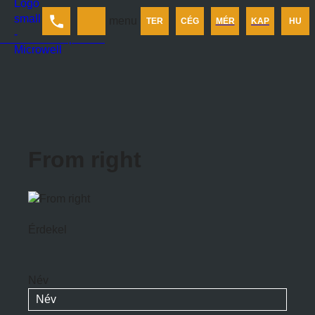
Termékek
menu
TER
CÉG
MÉR
KAP
HU
Cégünkről
Méretezés
Kapcsolat
From right
Érdekel
Név