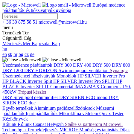
Európai medence
párátlanítók és hőszivattyúk gyártója
+ 36 30 875 58 51
microwell@microwell.hu
menu
Termékek
Ter
Cégünkről
Cég
Méretezés
Mér
Kapcsolat
Kap
hu
en
sk
hr
bg
cz
de
Úszómedence párátlanítók
DRY 300
DRY 400
DRY 500
DRY 800
DRY 1200
DRY HORIZON
Swimmingpool ventilation
Synairgic
Úszómedencei hőszivattyúk
Monoblok
HP SILVER Inverter Pro
HP BLACK Inverter
Split
HP SILVER Inverter Pro SPLIT
HP
BLACK Inverter SPLIT
Commercial
iMAX/MAX Commercial 50-
450kW
Trópusi készlet
DRY Siren pool dehumidifier
DRY SIREN ECO mono
DRY
SIREN ECO due
Egyéb termékek
Alumínium padlószellőzőrácsok
Múzeumi
párátlanítók
Ipari párátlanítók
Mikroklíma védelem
Qmax Tester
Kézikönyvek
Rólunk
Rólunk
Csapat
Helyszín
Staňte sa partnerom Microwell
Technológia
Termékfejlesztés
MICRO+
Minőség és tanúsítás
Díjak