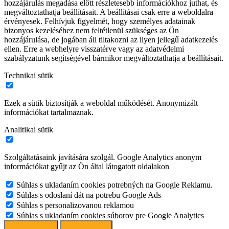
hozzájárulás megadása előtt részletesebb információkhoz juthat, és
megváltoztathatja beállításait. A beállításai csak erre a weboldalra
érvényesek. Felhívjuk figyelmét, hogy személyes adatainak
bizonyos kezeléséhez nem feltétlenül szükséges az Ön
hozzájárulása, de jogában áll tiltakozni az ilyen jellegű adatkezelés
ellen. Erre a webhelyre visszatérve vagy az adatvédelmi
szabályzatunk segítségével bármikor megváltoztathatja a beállításait.
Technikai sütik
Ezek a sütik biztosítják a weboldal működését. Anonymizált
információkat tartalmaznak.
Analitikai sütik
Szolgáltatásaink javítására szolgál. Google Analytics anonym
információkat gyűjt az Ön által látogatott oldalakon
Súhlas s ukladaním cookies potrebných na Google Reklamu.
Súhlas s odoslaní dát na potrebu Google Ads
Súhlas s personalizovanou reklamou
Súhlas s ukladaním cookies súborov pre Google Analytics
Süti beállítások
Mindet elutasít