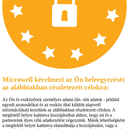
Microwell kérelmezi az Ön beleegyezését
az alábbiakban részletezett célokra:
Az Ön és eszközének személyes adatai (ún. süti adatok - például
egyedi azonosítókat és az eszköz által küldött alapvető
információkat) kezelünk az alábbiakban részletezett célokra. A
megfelelő helyre kattintva hozzájárulhat ahhoz, hogy mi és a
partnereink ilyen célú adatkezelést végezzünk. Másik lehetőségként
a megfelelő helyre kattintva elutasíthatja a hozzájárulást, vagy a