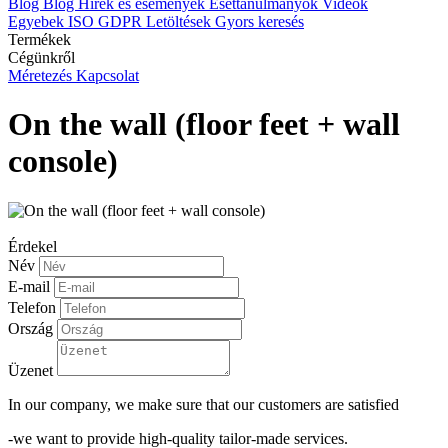
Blog
Blog
Hírek és események
Esettanulmányok
Videók
Egyebek
ISO
GDPR
Letöltések
Gyors keresés
Termékek
Cégünkről
Méretezés
Kapcsolat
On the wall (floor feet + wall
console)
Érdekel
Név
E-mail
Telefon
Ország
Üzenet
In our company, we make sure that our customers are satisfied
-we want to provide high-quality tailor-made services.