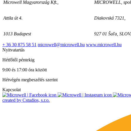
Microwell Magyarország Kft.,
MICROWELL, spol. 
Attila út 4.
Diakovská 7321,
1013 Budapest
927 01 Šaľa, SLO
+ 36 30 875 58 51
microwell@microwell.hu
www.microwell.hu
Nyitvatartás
Hétfőtől péntekig
9:00 és 17:00 óra között
Hétvégén megbeszélés szerint
Kapcsolat
created by Cstudios, s.r.o.