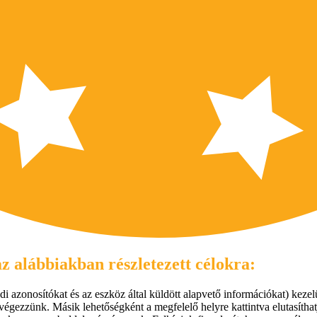
z alábbiakban részletezett célokra:
i azonosítókat és az eszköz által küldött alapvető információkat) kezelü
végezzünk. Másik lehetőségként a megfelelő helyre kattintva elutasíthat