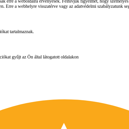
ai csak erre a weboldalra érvényesek. Felhívjuk figyelmét, hogy személy
llen. Erre a webhelyre visszatérve vagy az adatvédelmi szabályzatunk seg
iókat tartalmaznak.
iókat gyűjt az Ön által látogatott oldalakon