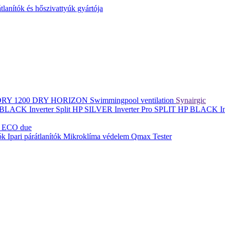
lanítók és hőszivattyúk gyártója
DRY 1200
DRY HORIZON
Swimmingpool ventilation
Synairgic
BLACK Inverter
Split
HP SILVER Inverter Pro SPLIT
HP BLACK In
 ECO due
tók
Ipari párátlanítók
Mikroklíma védelem
Qmax Tester