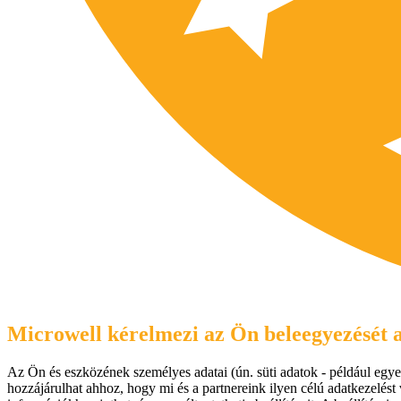
Microwell kérelmezi az Ön beleegyezését a
Az Ön és eszközének személyes adatai (ún. süti adatok - például egyed
hozzájárulhat ahhoz, hogy mi és a partnereink ilyen célú adatkezelést 