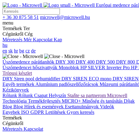
Európai medence párát
+ 36 30 875 58 51
microwell@microwell.hu
menu
Termékek
Ter
Cégünkről
Cég
Méretezés
Mér
Kapcsolat
Kap
hu
en
sk
hr
bg
cz
de
Úszómedence párátlanítók
DRY 300
DRY 400
DRY 500
DRY 800
Úszómedencei hőszivattyúk
Monoblok
HP SILVER Inverter Pro
HP 
Trópusi készlet
DRY Siren pool dehumidifier
DRY SIREN ECO mono
DRY SIREN
Egyéb termékek
Alumínium padlószellőzőrácsok
Múzeumi párátlaní
Kézikönyvek
Rólunk
Rólunk
Csapat
Helyszín
Staňte sa partnerom Microwell
Technológia
Termékfejlesztés
MICRO+
Minőség és tanúsítás
Díjak
Blog
Blog
Hírek és események
Esettanulmányok
Videók
Egyebek
ISO
GDPR
Letöltések
Gyors keresés
Termékek
Cégünkről
Méretezés
Kapcsolat