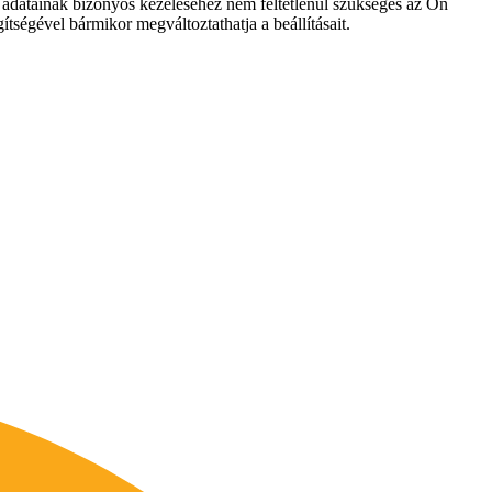
es adatainak bizonyos kezeléséhez nem feltétlenül szükséges az Ön
ítségével bármikor megváltoztathatja a beállításait.