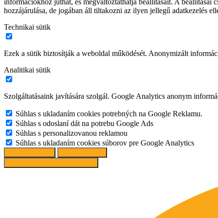
információkhoz juthat, és megváltoztathatja beállításait. A beállítás
hozzájárulása, de jogában áll tiltakozni az ilyen jellegű adatkezelés e
Technikai sütik
Ezek a sütik biztosítják a weboldal működését. Anonymizált informác
Analitikai sütik
Szolgáltatásaink javítására szolgál. Google Analytics anonym informác
Súhlas s ukladaním cookies potrebných na Google Reklamu.
Súhlas s odoslaní dát na potrebu Google Ads
Súhlas s personalizovanou reklamou
Súhlas s ukladaním cookies súborov pre Google Analytics
Süti beállítások
Mindet elutasít
Ajánlott beállítások elfogadása