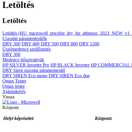
Letöltés
Letöltés
Letöltés
(HU_microwell_pricelist_dry_hp_athmoss_2023_NEW_v1_
Uszodai páramentesítők
DRY 300
DRY 400
DRY 500
DRY 800
DRY 1200
Úszómedence szellőztetés
DRY 300
Medence hőszivattyúk
HP SILVER Inverter Pro
HP BLACK Inverter
HP COMMERCIAL In
DRY Siren uszodai páramentesítő
DRY SIREN Eco mono
DRY SIREN Eco due
Qmax Tester
Qmax tester
Ajánlatkérés
Vissza
Központ
Helyi képviselet:
Központ: