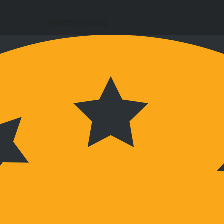
Hétfőtől péntekig
9:00 és 17:00 óra között
Hétvégén megbeszélés szerint