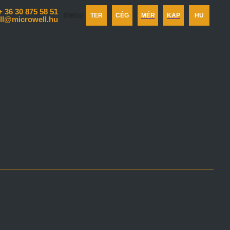
+ 36 30 875 58 51
menu
TER
CÉG
MÉR
KAP
HU
ll@microwell.hu