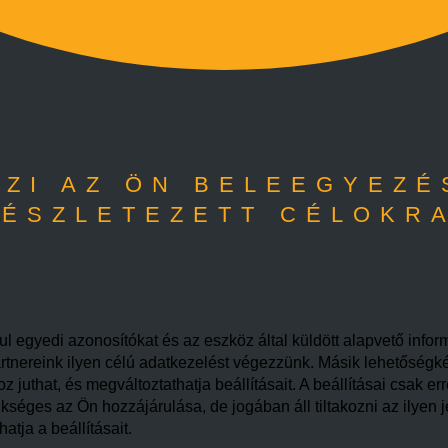
ZI AZ ÖN BELEEGYEZÉ
ÉSZLETEZETT CÉLOKR
l egyedi azonosítókat és az eszköz által küldött alapvető infor
rtnereink ilyen célú adatkezelést végezzünk. Másik lehetőségként
juthat, és megváltoztathatja beállításait. A beállításai csak er
éges az Ön hozzájárulása, de jogában áll tiltakozni az ilyen j
tja a beállításait.