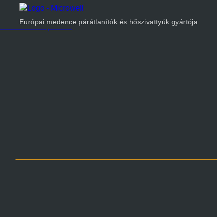
Termékek
Cégünkről
Európai medence párátlanítók és hőszivattyúk gyártója
Méretezés
Kapcsolat