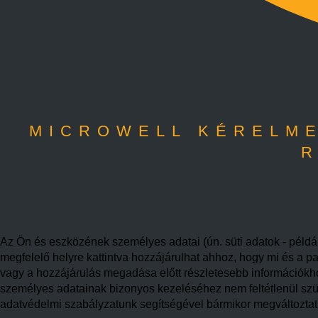
MICROWELL KÉRELME
R
Az Ön és eszközének személyes adatai (ún. süti adatok - példáu
megfelelő helyre kattintva hozzájárulhat ahhoz, hogy mi és a pa
vagy a hozzájárulás megadása előtt részletesebb információkhoz 
személyes adatainak bizonyos kezeléséhez nem feltétlenül szüks
adatvédelmi szabályzatunk segítségével bármikor megváltoztatha