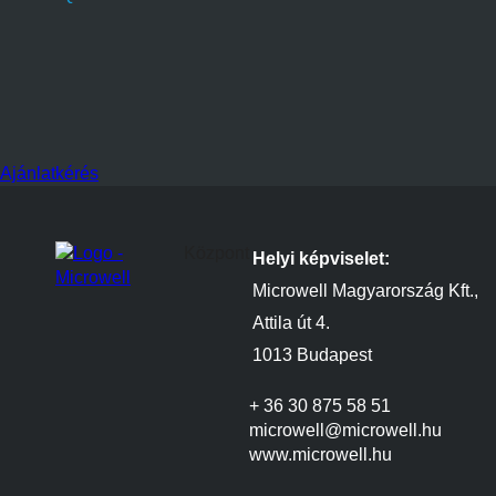
Ajánlatkérés
Központ
Helyi képviselet:
Microwell Magyarország Kft.,
Attila út 4.
1013 Budapest
+ 36 30 875 58 51
microwell@microwell.hu
www.microwell.hu