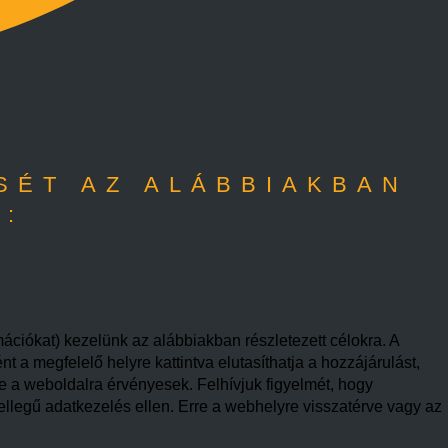
SÉT AZ ALÁBBIAKBAN
A:
mációkat) kezelünk az alábbiakban részletezett célokra. A
 a megfelelő helyre kattintva elutasíthatja a hozzájárulást,
re a weboldalra érvényesek. Felhívjuk figyelmét, hogy
ellegű adatkezelés ellen. Erre a webhelyre visszatérve vagy az