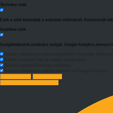
Technikai sütik
Ezek a sütik biztosítják a weboldal működését. Anonymizált inf
Analitikai sütik
Szolgáltatásaink javítására szolgál. Google Analytics anonym in
Súhlas s ukladaním cookies potrebných na Google Reklamu
Súhlas s odoslaní dát na potrebu Google Ads
Súhlas s personalizovanou reklamou
Súhlas s ukladaním cookies súborov pre Google Analytics
Süti beállítások
Mindet elutasít
Ajánlott beállítások elfogadása