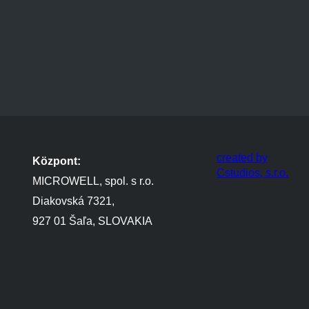
created by
Központ:
Cstudios, s.r.o.
MICROWELL, spol. s r.o.
Diakovská 7321,
927 01 Šaľa, SLOVAKIA